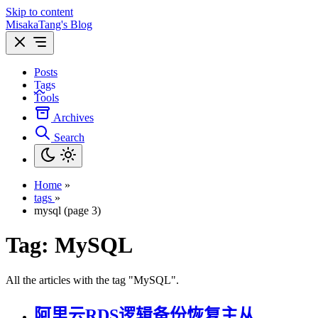
Skip to content
MisakaTang's Blog
Posts
Tags
Tools
Archives
Search
Home
»
tags
»
mysql (page 3)
Tag:
MySQL
All the articles with the tag "MySQL".
阿里云RDS逻辑备份恢复主从