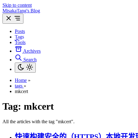
Skip to content
MisakaTang's Blog
Posts
Tags
Tools
Archives
Search
Home
»
tags
»
mkcert
Tag:
mkcert
All the articles with the tag "mkcert".
快速构建安全的（HTTPS）本地开发环境（