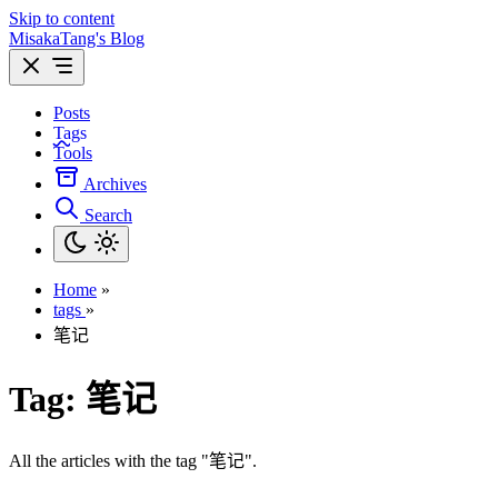
Skip to content
MisakaTang's Blog
Posts
Tags
Tools
Archives
Search
Home
»
tags
»
笔记
Tag:
笔记
All the articles with the tag "笔记".