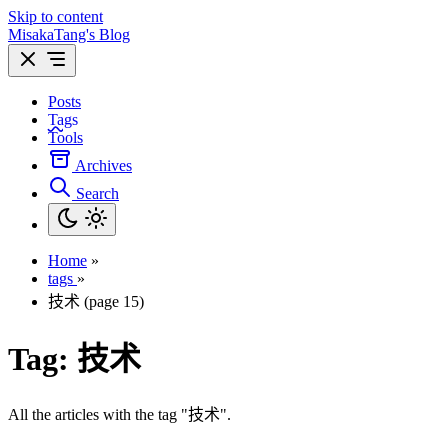
Skip to content
MisakaTang's Blog
Posts
Tags
Tools
Archives
Search
Home
»
tags
»
技术 (page 15)
Tag:
技术
All the articles with the tag "技术".