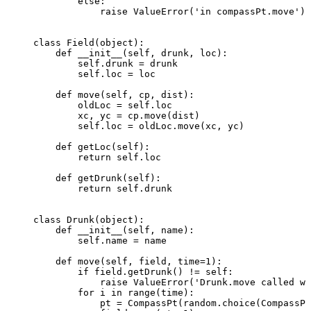
        else
:
            raise
 ValueError
(
'
in compassPt.move
'
)
class
 Field
(
object
):    
    def
 __init__
(
self
,
 drunk
,
 loc
)
:        
        self
.
drunk 
=
 drunk        
        self
.
loc 
=
 loc    
    def
 move
(
self
,
 cp
,
 dist
)
:        
        oldLoc 
=
 self
.
loc        
        xc
,
 yc 
=
 cp
.
move
(
dist
)
        self
.
loc 
=
 oldLoc
.
move
(
xc
,
 yc
)
    def
 getLoc
(
self
)
:        
        return
 self
.
loc    
    def
 getDrunk
(
self
)
:        
        return
 self
.
drunk
class
 Drunk
(
object
):    
    def
 __init__
(
self
,
 name
)
:        
        self
.
name 
=
 name    
    def
 move
(
self
,
 field
,
 time
=
1
)
:        
        if
 field
.
getDrunk
()
 !=
 self
:
            raise
 ValueError
(
'
Drunk.move called wi
        for
 i 
in
 range
(
time
):
            pt 
=
 CompassPt
(
random.
choice
(
CompassPt