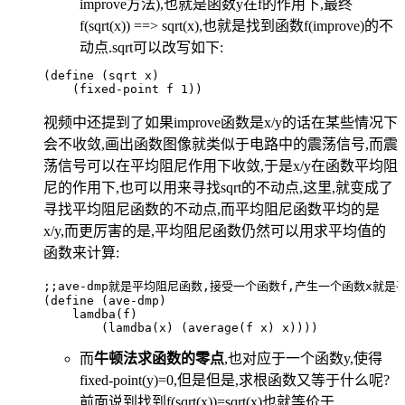
improve方法),也就是函数y在f的作用下,最终
f(sqrt(x)) ==> sqrt(x),也就是找到函数f(improve)的不
动点.sqrt可以改写如下:
(define (
sqrt
 x)    
    (fixed-point f 
1
))
视频中还提到了如果improve函数是x/y的话在某些情况下
会不收敛,画出函数图像就类似于电路中的震荡信号,而震
荡信号可以在平均阻尼作用下收敛,于是x/y在函数平均阻
尼的作用下,也可以用来寻找sqrt的不动点,这里,就变成了
寻找平均阻尼函数的不动点,而平均阻尼函数平均的是
x/y,而更厉害的是,平均阻尼函数仍然可以用求平均值的
函数来计算:
;;ave-dmp就是平均阻尼函数,接受一个函数f,产生一个函数x就
(define (ave-dmp)    
    lamdba(f)        
        (lamdba(x) (average(f x) x))))
而
牛顿法求函数的零点
,也对应于一个函数y,使得
fixed-point(y)=0,但是但是,求根函数又等于什么呢?
前面说到找到f(sqrt(x))=sqrt(x)也就等价于