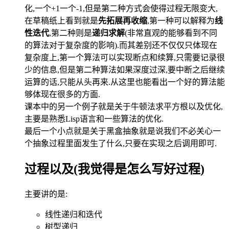
化,一个+1一个-1,但是第二种方式会使得过程无限变大,
在草稿纸上看到就是
先拓展再收缩
,第一种可以解释为
线
性迭代
,第二种则是
递归求解
(非常直观的能够看到不同
的算法对于复杂度的影响).而其差别还不仅仅只体现在
复杂度上,第一个算法可以实现断点和续算,只需要记录很
少的信息,但是第二种算法如果深度过深,要中断之后继续
运算的话,只能从头再来.从这里也能看出一个好的算法能
够体现在很多的方面.
课本中的另一个例子就是关于牛顿法求平方根以及优化,
主要是熟悉Lisp语言和一些算法的优化.
最后一个小点就是关于黑盒抽象就是说我们不必关心一
个抽象过程里面发生了什么,只要在实现之后调用即可.
过程以及(我觉得是怎么写好过程)
主要讲的是:
线性递归和迭代
树型递归