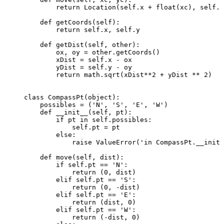
        return
 Location
(
self
.x 
+
 float
(
xc
)
,
 self
.y
    def
 getCoords
(
self
)
:        
        return
 self
.
x
,
 self
.
y    
    def
 getDist
(
self
,
 other
)
:        
        ox
,
 oy 
=
 other
.
getCoords
()
        xDist 
=
 self
.
x 
-
 ox        
        yDist 
=
 self
.
y 
-
 oy        
        return
 math
.
sqrt
(
xDist
**
2
 +
 yDist 
**
 2
)
class
 CompassPt
(
object
):    
    possibles 
=
 (
'
N
'
,
 '
S
'
,
 '
E
'
,
 '
W
'
)    
    def
 __init__
(
self
,
 pt
)
:        
        if
 pt 
in
 self
.
possibles
:
            self
.
pt 
=
 pt        
        else
:
            raise
 ValueError
(
'
in CompassPt.__init_
    def
 move
(
self
,
 dist
)
:        
        if
 self
.
pt 
==
 '
N
'
:
            return
 (
0
,
 dist)        
        elif
 self
.
pt 
==
 '
S
'
:
            return
 (
0
,
 -
dist)        
        elif
 self
.
pt 
==
 '
E
'
:
            return
 (dist
,
 0
)        
        elif
 self
.
pt 
==
 '
W
'
:
            return
 (
-
dist
,
 0
)        