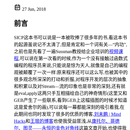
27 Jun, 2018
前言
SICP这本书可以说是一本被吹捧了很多年的书,看这本书
的起源虽说记不太清了,但是肯定和一个词有关—“内功”,
之前也是先看了一遍Sussman教授给企业培训的
视频课
程
,可以说在第一次看的时候,作为一个没有接触过函数式
编程的程序员来说,只能说是惊为天人,就像是自己的编程
观被颠覆了一次一样:原来程序还可以这么写,也被其中的
很多观念所深深的打动和折服,对程序开发的层次的抽象
和积累以及对Stream—流的印象也是非常的深刻,还有就
是eval,apply这两只手互相描绘自己的神奇情形(这里又和
GEB产生了一些联系,看到GEB上这幅插图的时候才知道
这是爱舍尔的画),可以说每一幕都能深刻的吸引着我,在
此期间也同时发现了很多的优质的博客,
刘未鹏 | Mind
Hacks
和
王垠的博客
也使我受益匪浅,从
康托尔、哥德
尔、图灵——永恒的金色对角线
这篇文章开始,也使得我