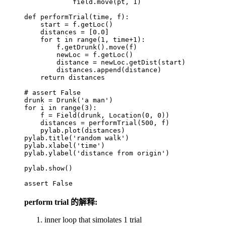
            field
.
move
(
pt
,
 1
)
def
 performTrial
(
time
,
 f
)
:    
    start 
=
 f
.
getLoc
()
    distances 
=
 [
0.0
]
    for
 t 
in
 range
(
1
,
 time
+
1
):
        f
.
getDrunk
().
move
(
f
)
        newLoc 
=
 f
.
getLoc
()
        distance 
=
 newLoc
.
getDist
(
start
)
        distances
.
append
(
distance
)
    return
 distances
# assert False
drunk 
=
 Drunk
(
'
a man
'
)
for
 i 
in
 range
(
3
):
    f 
=
 Field
(
drunk
,
 Location
(
0
,
 0
))
    distances 
=
 performTrial
(
500
,
 f
)
    pylab
.
plot
(
distances
)
pylab
.
title
(
'
random walk
'
)
pylab
.
xlabel
(
'
time
'
)
pylab
.
ylabel
(
'
distance from origin
'
)
pylab
.
show
()
assert
 False
perform trial 的解释:
inner loop that simolates 1 trial