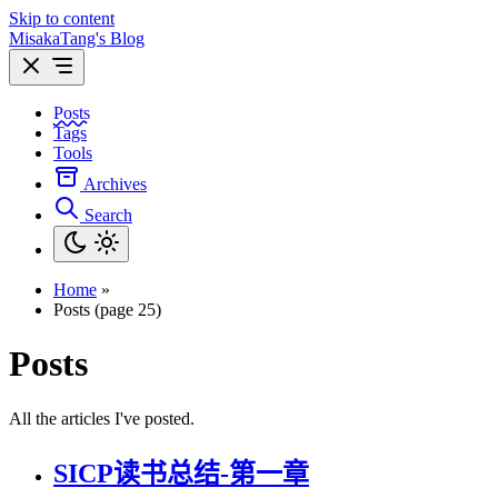
Skip to content
MisakaTang's Blog
Posts
Tags
Tools
Archives
Search
Home
»
Posts (page 25)
Posts
All the articles I've posted.
SICP读书总结-第一章