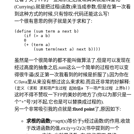
(Currying),就是把过程(函数)来当成参数,但是在第一次看
到这种方式的时候,只有惊叹:代码还能这么写!
一个很有意思的例子就是关于求和了:
(define (sum term a next b)    
    (
if
 (
>
 a b)    
    0
    (
+
 (term a)        
        (sum term(next a) next b))))
虽然是一个很简单的都不能叫做算法了,但是可以发现在
经过高度的抽象之后,sum这么一个简单的过程也可以变
得很牛逼(反正第一次我看到的时候是折服了),因为你在
C/Java里从来没有想过这么来求和.而且还非常的好解释:
(定义 (求和 求和项产生过程 起始值a 下一项产生过程 上界b))
这时不得不赞叹一下FP的美妙的地方了(你以为那只是一
个”+”号?对不起,它也是可以替换成过程的).
另一个非常吸引我的点就是:
fixed point
了,原因如下:
求根的函数
y=sqrt(x)等价于y经过函数f的作用,收敛
于改进函数的值,ex:(y+y/2)/2(书中提到的一个