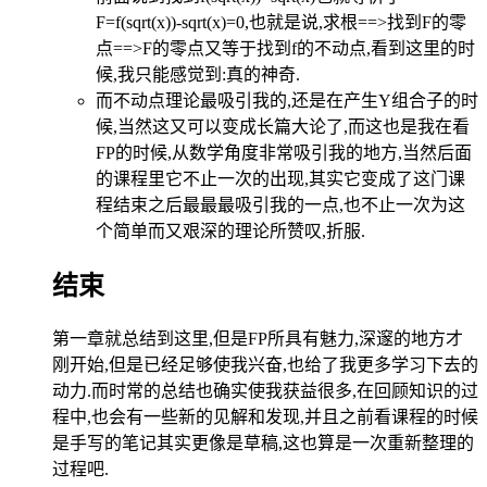
F=f(sqrt(x))-sqrt(x)=0,也就是说,求根==>找到F的零
点==>F的零点又等于找到f的不动点,看到这里的时
候,我只能感觉到:真的神奇.
而不动点理论最吸引我的,还是在产生Y组合子的时
候,当然这又可以变成长篇大论了,而这也是我在看
FP的时候,从数学角度非常吸引我的地方,当然后面
的课程里它不止一次的出现,其实它变成了这门课
程结束之后最最最吸引我的一点,也不止一次为这
个简单而又艰深的理论所赞叹,折服.
结束
第一章就总结到这里,但是FP所具有魅力,深邃的地方才
刚开始,但是已经足够使我兴奋,也给了我更多学习下去的
动力.而时常的总结也确实使我获益很多,在回顾知识的过
程中,也会有一些新的见解和发现,并且之前看课程的时候
是手写的笔记其实更像是草稿,这也算是一次重新整理的
过程吧.