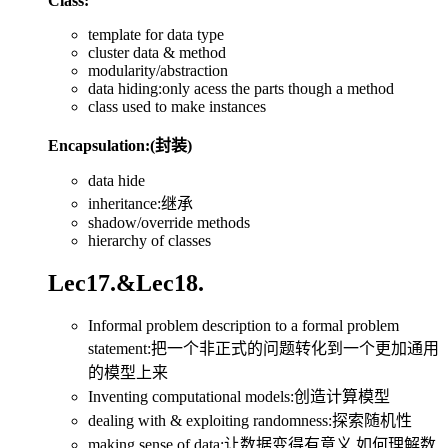
Class:
template for data type
cluster data & method
modularity/abstraction
data hiding:only acess the parts though a method
class used to make instances
Encapsulation:(封装)
data hide
inheritance:继承
shadow/override methods
hierarchy of classes
Lec17.&Lec18.
Informal problem description to a formal problem
statement:把一个非正式的问题转化到一个更加通用
的模型上来
Inventing computational models:创造计算模型
dealing with & exploiting randomness:探索随机性
making sense of data:让数据变得有意义,如何理解数