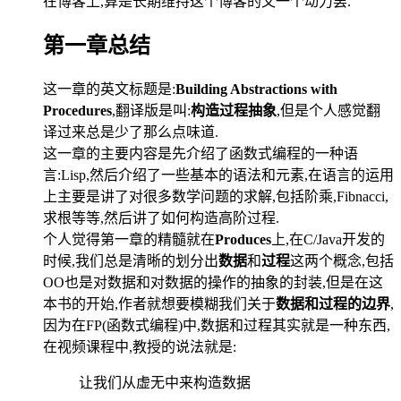
在博客上,算是长期维持这个博客的又一个动力罢.
第一章总结
这一章的英文标题是:
Building Abstractions with
Procedures
,翻译版是叫:
构造过程抽象
,但是个人感觉翻
译过来总是少了那么点味道.
这一章的主要内容是先介绍了函数式编程的一种语
言:Lisp,然后介绍了一些基本的语法和元素,在语言的运用
上主要是讲了对很多数学问题的求解,包括阶乘,Fibnacci,
求根等等,然后讲了如何构造高阶过程.
个人觉得第一章的精髓就在
Produces
上,在C/Java开发的
时候,我们总是清晰的划分出
数据
和
过程
这两个概念,包括
OO也是对数据和对数据的操作的抽象的封装,但是在这
本书的开始,作者就想要模糊我们关于
数据和过程的边界
,
因为在FP(函数式编程)中,数据和过程其实就是一种东西,
在视频课程中,教授的说法就是:
让我们从虚无中来构造数据