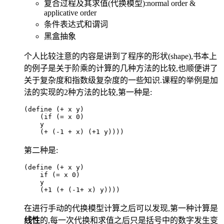
复合过程及其求值(代换模型):normal order &
applicative order
条件表达式和谓词
黑盒抽象
个人比较注意的内容是讲到了程序的形状(shape),书本上
的例子是关于阶乘的计算的几种方法的比较,也顺便讲了
关于复杂度和指数级复杂度的一些知识.课程的举例是加
法的实现的2种方法的比较,第一种是:
(define (
+
 x y)    
    (
if
 (
=
 x 
0
)    
    y    
    (
+
 (
-1
 +
 x) (
+1
 y))))
第二种是:
(define (
+
 x y)    
    if (
=
 x 
0
)    
    y    
    (
+1
 (
+
 (-1+ x) y))))
在进行手动的代换模型计算之后可以发现,第一种计算是
线性
的,每一次代换和求值之后只是括号中的数字发生变