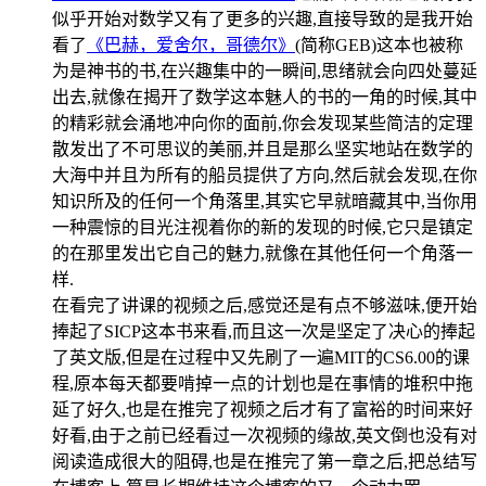
似乎开始对数学又有了更多的兴趣,直接导致的是我开始
看了
《巴赫，爱舍尔，哥德尔》
(简称GEB)这本也被称
为是神书的书,在兴趣集中的一瞬间,思绪就会向四处蔓延
出去,就像在揭开了数学这本魅人的书的一角的时候,其中
的精彩就会涌地冲向你的面前,你会发现某些简洁的定理
散发出了不可思议的美丽,并且是那么坚实地站在数学的
大海中并且为所有的船员提供了方向,然后就会发现,在你
知识所及的任何一个角落里,其实它早就暗藏其中,当你用
一种震惊的目光注视着你的新的发现的时候,它只是镇定
的在那里发出它自己的魅力,就像在其他任何一个角落一
样.
在看完了讲课的视频之后,感觉还是有点不够滋味,便开始
捧起了SICP这本书来看,而且这一次是坚定了决心的捧起
了英文版,但是在过程中又先刷了一遍MIT的CS6.00的课
程,原本每天都要啃掉一点的计划也是在事情的堆积中拖
延了好久,也是在推完了视频之后才有了富裕的时间来好
好看,由于之前已经看过一次视频的缘故,英文倒也没有对
阅读造成很大的阻碍,也是在推完了第一章之后,把总结写