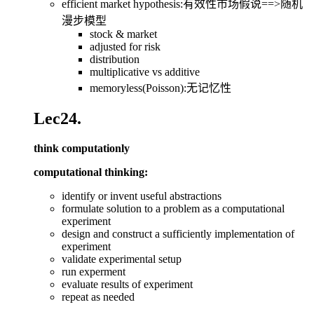
efficient market hypothesis:有效性市场假说==>随机
漫步模型
stock & market
adjusted for risk
distribution
multiplicative vs additive
memoryless(Poisson):无记忆性
Lec24.
think computationly
computational thinking:
identify or invent useful abstractions
formulate solution to a problem as a computational
experiment
design and construct a sufficiently implementation of
experiment
validate experimental setup
run experment
evaluate results of experiment
repeat as needed