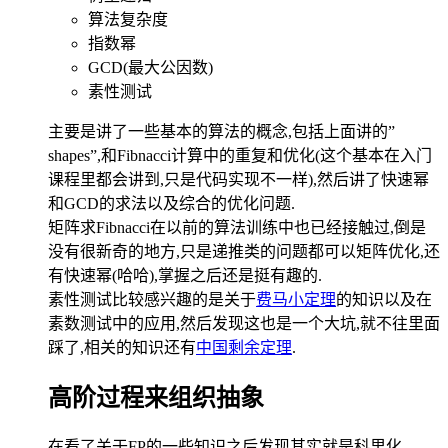
算法复杂度
指数幂
GCD(最大公因数)
素性测试
主要是讲了一些基本的算法的概念,包括上面讲的”
shapes”,和Fibnacci计算中的重复和优化(这个基本在入门
课程里都会讲到,只是代码实现不一样),然后讲了快速幂
和GCD的求法以及综合的优化问题.
矩阵求Fibnacci在以前的算法训练中也已经接触过,倒是
没有很新奇的地方,只是递推类的问题都可以矩阵优化,还
有快速幂(哈哈),掌握之后还是挺有趣的.
素性测试比较感兴趣的是关于
费马小定理
的知识以及在
素数测试中的应用,然后发现这也是一个大坑,就不往里面
踩了,相关的知识还有
中国剩余定理
.
高阶过程来组织抽象
在看了关于FP的一些知识之后发现其实就是科里化