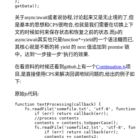
};
getData
();
关于async/await或者说协程,讨论起来又是无止境的了,但
是基本的思想和CPS很吻合,也就是我们需要在切换上下
文的时候如何来保存状态和恢复之前的状态.而js的
async/await其实也只是function*+yield的一个语法糖而已,
其核心就是不断的将 yield 的 next 值追加到 promise 链
中，达到“一步接一步”执行的效果.
在看资料的时候还看到github上有一个
Continuation.js
项
目,是直接使用CPS来解决回调地狱问题的,给出的例子如
下:
原始js代码:
function
 textProcessing
(
callback
)
 {  
    fs
.
readFile
(
'
somefile.txt
'
,
 '
utf-8
'
,
 function
 
        if
 (
err
) 
return
 callback
(
err
);    
        //process contents    
        contents
 =
 contents
.
toUpperCase
();    
        fs
.
readFile
(
'
somefile2.txt
'
,
 '
utf-8
'
,
 func
            if
 (
err
) 
return
 callback
(
err
);      
            contents
 +=
 contents2
;      