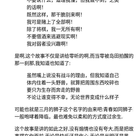
不要说什么，道理我懂，但我做不到，之类
的话啊！
既然这样，那干脆别来啊！
我可是赌上了全部啊！
除了将棋，我一无所有啊！
不要借酒来逃避现实啊！
我对弱者没兴趣啊！
是啊,这个故事不仅是讲给零听的啊,而当零被岛田拍醒的
那一刹那,我知道也知道了:
虽然嘴上说没有战斗的理由，但我知道自己
体内住着一头野兽，就算把周围东西咬碎也
要只为生存而奔走的野兽
不论让谁变得不幸，无论世界变成什么样子
可能也就是三月的狮子这个名字的由来吧:青春如同狮子
一般咆哮着降临，最也难免以柔和的方式度过余生.
这个故事是讲的如此之好,没有煽情也没有夸大,而是把故