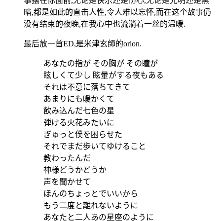
事摆在你面前,无论是快乐还是伤心,无论是光明还是黑
暗,都是如此的直击人性,令人难以忘怀,而在这个故事仍
没有结束的夜晚,在我心中也流淌着一丝的温暖.
最后放一首ED,是米津玄師的orion.
あなたの指が その胸が その瞳が
眩しくて少し 眩暈がする夜もある
それは不意に落ちてきて
あまりにも暖かくて
飲み込んだ七色の星
弾ける火花みたいに
ぎゅっと僕を困らせた
それでまだ歩いてゆけること
教わったんだ
神様どうかどうか
声を聞かせて
ほんのちょっとでいいから
もう二度と離れないように
あなたと二人あの星座のように