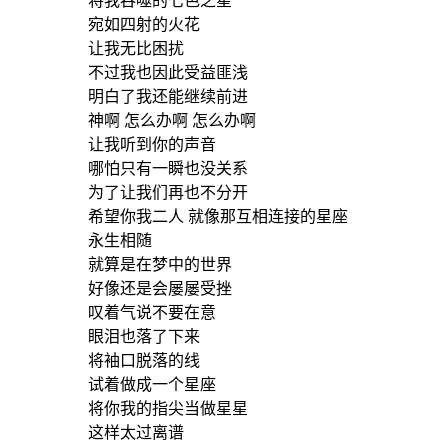
将我吞噬的七色之星
宛如四射的火花
让我无比困扰
不过我也因此受益匪浅
明白了我还能继续前进
神啊 怎么办啊 怎么办啊
让我听到你的声音
哪怕只有一瞬也没关系
为了让我们再也不分开
希望你我二人 就像那互相连接的星座
永生相随
就算是在梦中的世界
好像还是会屡屡受挫
叹着气说不要在意
眼泪也落了下来
将袖口脱落的线
试着做成一个星座
将你我的指尖当做星星
这样太过离谱