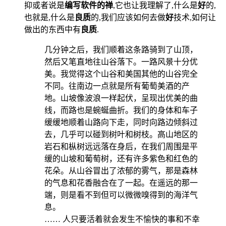
抑或者说是
编写软件的禅
,它也让我理解了,什么是
好
的,
也就是,什么是
良质
的,我们应该如何去做
好
技术,如何让
做出的东西中有
良质
.
几分钟之后，我们顺着这条路骑到了山顶，
然后又笔直地往山谷落下。一路风景十分优
美。我觉得这个山谷和美国其他的山谷完全
不同。往南边一点就是所有葡萄美酒的产
地。山坡像波浪一样起伏，呈现出优美的曲
线，而路也是蜿蜒曲折。我们的身体和车子
缓缓地顺着山路向下走，同时向路边倾斜过
去，几乎可以碰到树叶和树枝。高山地区的
岩石和枞树远远落在身后，在我们周围是平
缓的山坡和葡萄树，还有许多紫色和红色的
花朵。从山谷冒出了浓郁的雾气，那是森林
的气息和花香融合在了一起。在遥远的那一
端，则是看不到但可以微微嗅得到的海洋气
息。
…… 人只要活着就会发生不愉快的事和不幸