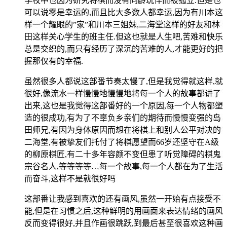
学校中也因为研究将棋而没有同龄玩伴而被孤立.但是也
可以说零是幸运的,而且比大多数人都幸运,因为有川本这
样一个耀眼的”家”和川本三姐妹,二海堂这样的好友和林
田这样关心学生的班主任.但这也就是人生吧,苦难和快乐
总是交织的,而只有经历了深沉的苦难的人,才能更好的把
握那仅有的幸福.
虽然很多人都说这部番节奏太慢了,但是我觉得就这样,就
很好,像流水一样慢慢地慢慢地将每一个人的故事都讲了
出来,这也是我觉得这部番好的一个原因,每一个人物都塑
造的很成功,有为了不辜负乡亲们的期待而慢慢变强的岛
田师兄,有因为身体原因而想在将棋上和别人公平对决的
二海堂,有被挚友们托付了将棋愿望而66岁还坚守在A级
的柳原棋匠,有二十多年容颜不变但患了听觉障碍的棋鬼
宗谷名人,等等等等…每一个故事,每一个人都在为了生活
而奋斗,这样不是就很好吗
这部番让我感到喜欢的还有画风,虽然一开始有点接受不
能,但是在习惯之后,这种鲜明的用画面来表达情绪的画风
反而变得很好,并且作画很跳跃,到最后甚至很喜欢这种画