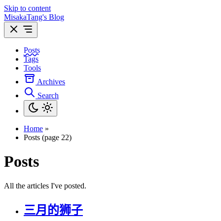
Skip to content
MisakaTang's Blog
Posts
Tags
Tools
Archives
Search
Home
»
Posts (page 22)
Posts
All the articles I've posted.
三月的狮子