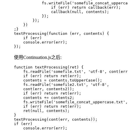
            fs
.
writeFile
(
'
somefile_concat_uppercas
                if
 (
err
) 
return
 callback
(
err
);    
                callback
(
null
,
 contents
);      
            });    
        });  
    })
;}
textProcessing
(
function
 (
err
,
 contents
)
 {  
    if
 (
err
)    
    console
.
error
(
err
);
});
使用Continuation.js之后:
function
 textProcessing
(
ret
)
 {  
    fs
.
readFile
(
'
somefile.txt
'
,
 '
utf-8
'
,
 cont
(
err
,
    if
 (
err
) 
return
 ret
(
err
);  
    contents
 =
 contents
.
toUpperCase
();  
    fs
.
readFile
(
'
somefile2.txt
'
,
 '
utf-8
'
,
    cont
(
err
,
 contents2
));  
    if
 (
err
) 
return
 ret
(
err
);  
    contents
 +=
 contents2
;  
    fs
.
writeFile
(
'
somefile_concat_uppercase.txt
'
,
 
    if
 (
err
) 
return
 ret
(
err
);  
    ret
(
null
,
 contents
);
}
textProcessing
(
cont
(
err
,
 contents
));
if
 (
err
)  
    console
.
error
(
err
);