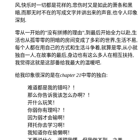
风,快乐时一切都是花样的,悲伤时又是如此的萧条和黑
暗,而那无时不在的写成文字并讲出来的声音,也令人印象
深刻.
零从一开始的”没有拼搏的理由”,到最后开始全力以赴,生
活也从孤零零的阴暗的房间变成了多彩的世界,生活不易,
每个人都在用自己的方式和生活斗争着,就算是零,从小就
独自一人,在故事的最后,身边也有这么多人在相互扶持,
我觉得这就是这部番给我最大的温暖吧.
给我印象很深的是在
chapter 21
中零的独白:
难道都是我的错吗？！
那么你告诉我该怎么办啊？！
开什么玩笑！
你弱你有理吗？！
因为弱才会输啊！
拜托你去学习啊！
我知道你在偷懒啊！