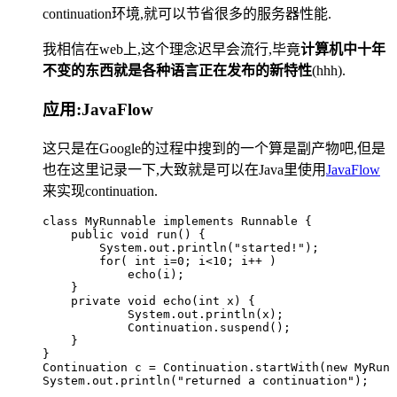
continuation环境,就可以节省很多的服务器性能.
我相信在web上,这个理念迟早会流行,毕竟
计算机中十年
不变的东西就是各种语言正在发布的新特性
(hhh).
应用:JavaFlow
这只是在Google的过程中搜到的一个算是副产物吧,但是
也在这里记录一下,大致就是可以在Java里使用
JavaFlow
来实现continuation.
class
 MyRunnable
 implements
 Runnable
 {  
    public
 void
 run
()
 {    
        System
.
out
.
println
(
"
started!
"
)
;    
        for
( 
int
 i
=
0
; i
<
10
; i
++
 )      
            echo
(
i
)
;  
    }  
    private
 void
 echo
(
int
 x
)
 {    
            System
.
out
.
println
(
x
)
;    
            Continuation
.
suspend
()
;  
    }
}
Continuation
 c
 =
 Continuation
.
startWith
(
new
 MyRunn
System
.
out
.
println
(
"
returned a continuation
"
)
;