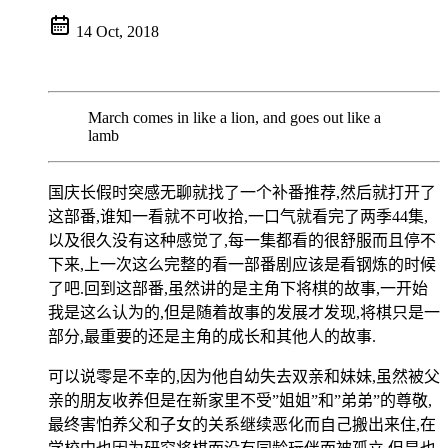
14 Oct, 2018
March comes in like a lion, and goes out like a
lamb
国庆长假时突感无聊就找了一个补番推荐,然后就打开了
这部番,谁知一看就不可收拾,一口气就看完了两季44集,
以及很久没有这种感觉了,每一集都看的很舒服而且停不
下来,上一次这么完整的看一部番剧应该是看钢炼的时候
了吧.回到这部番,虽然讲的是主角下将棋的故事,一开始
我是这么认为的,但是随着故事的发展才发现,将棋只是一
部分,最重要的还是主角的成长和其他人的故事.
可以说零是不幸的,因为他自幼失去双亲和妹妹,虽然被父
亲的朋友收养但是在新家里不受”姐姐”和”弟弟”的尊敬,
最终害怕养父和子女的关系继续恶化而自己搬出来住,在