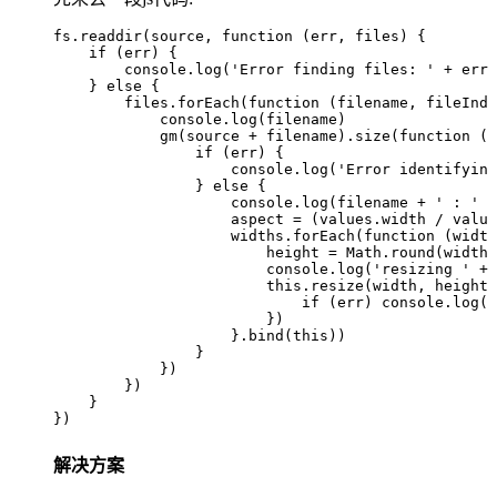
fs
.
readdir
(
source
,
 function
 (
err
,
 files
)
 {  
    if
 (
err
) {    
        console
.
log
(
'
Error finding files: 
'
 +
 err
)
    } 
else
 {    
        files
.
forEach
(
function
 (
filename
,
 fileInde
            console
.
log
(
filename
)      
            gm
(
source
 +
 filename
)
.
size
(
function
 (
e
                if
 (
err
) {          
                    console
.
log
(
'
Error identifying
                } 
else
 {          
                    console
.
log
(
filename
 +
 '
 : 
'
 +
                    aspect
 =
 (
values
.
width
 /
 value
                    widths
.
forEach
(
function
 (
width
                        height
 =
 Math
.
round
(
width
 
                        console
.
log
(
'
resizing 
'
 +
 
                        this
.
resize
(
width
,
 height
)
                            if
 (
err
) 
console
.
log
(
'
                        })          
                    }
.
bind
(
this
))        
                }      
            })    
        })  
    }
})
解决方案