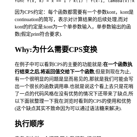
func f(x, k) = x == 1 ? k(1) : f(x-1, lamdba(v):k(
因为CPS约定：每个函数都需要有一个参数kont，kont是
continuation的简写，表示对计算结果的后续处理,而对
kont的约定是:kont为一个单参数输入，单参数输出的函
数(假定print符合要求).
Why:为什么需要CPS变换
在例子中可以看到CPS的主要的功能就是:
在一个函数执
行结束之后,将返回值交给下一个函数
,但是到现在为止,
有一个很明显的问题是显而易见的,那就是我们可能会写
出一个很长的函数调用串.也就是说这个看上去只是花哨
了一点的代码风格在没有优势的情况下还带来了缺点,所
以下面就整理一下我在浏览时看到的CPS的使用和优势
(这个缺点其实不致命因为可以通过语法糖来解决).
执行顺序