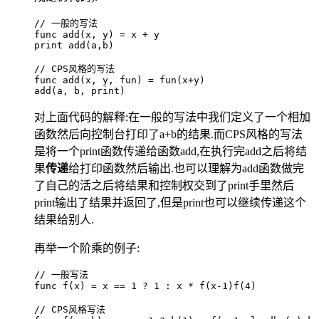
// 一般的写法
func add(x, y) = x + y
print add(a,b)
// CPS风格的写法
func add(x, y, fun) = fun(x+y)
add(a, b, print)
对上面代码的解释:在一般的写法中我们定义了一个相加
函数然后向控制台打印了a+b的结果.而CPS风格的写法
是将一个print函数传递给函数add,在执行完add之后将结
果
传递
给打印函数然后输出.也可以理解为add函数做完
了自己的活之后将结果和控制权交到了print手里然后
print输出了结果并返回了,但是print也可以继续传递这个
结果给别人.
再举一个阶乘的例子:
// 一般写法
func f(x) = x == 1 ? 1 : x * f(x-1)f(4)
// CPS风格写法