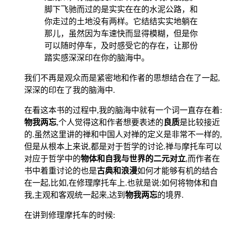
脚下飞驰而过的是实实在在的水泥公路，和
你走过的土地没有两样。它结结实实地躺在
那儿，虽然因为车速快而显得模糊，但是你
可以随时停车，及时感受它的存在，让那份
踏实感深深印在你的脑海中。
我们不再是观众而是紧密地和作者的思想结合在了一起,
深深的印在了我的脑海中.
在看这本书的过程中,我的脑海中就有一个词一直存在着:
物我两忘
,个人觉得这和作者想要表述的
良质
是比较接近
的.虽然这里讲的禅和中国人对禅的定义是非常不一样的,
但是从根本上来说,都是对于哲学的讨论.禅与摩托车可以
对应于哲学中的
物体和自我与世界的二元对立
,而作者在
书中着重讨论的也是
古典和浪漫
如何才能够有机的结合
在一起,比如,在修理摩托车上.也就是说:如何将物体和自
我,主观和客观统一起来,达到
物我两忘
的境界.
在讲到修理摩托车的时候: