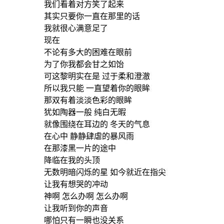
我们看着对方笑了起来
其实只要你一直在那里的话
我就很心满意足了
现在
不论有多大的困难在眼前
为了你我都会甘之如饴
可这黎明实在是 过于柔和澄澈
所以我只能 一直望着你的眼眸
那双有着淡淡色彩的眼眸
犹如陶器一般 纯白无暇
就像围绕在耳边的 冬天的气息
在心中 静静肆虐的暴风雨
在那漆黑一片的途中
降临在我的头顶
无数明暗闪烁的星 如今就近在指尖
让我有想哭的冲动
神啊 怎么办啊 怎么办啊
让我听到你的声音
哪怕只有一瞬也没关系