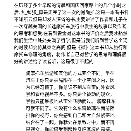
在历经了多个早起的清晨和国庆回家路上的几个小时之
后,也_勉强_算是走完了这一次的肖陶扩,这是一本看书名
不知所云但是却发人深省的书,主要讲述了作者和儿子在
一次穿越美国的长途摩托车旅行中发生的故事以及作者
的思考和感受.在看到霍金对这本书的评价之后我才豁然:
我们生活中处处充满了哲学,但是当我们听到哲学这个词
的时候却会将其束之高阁,但是《禅》这本书却从旅行和
摩托车修理的角度，将作者自己对哲学的思考和理解很
好的讲述给了读者听，这是很了不起的.
骑摩托车旅游和其他的方式完全不同。坐在
汽车里你只是被局限在一个小空间之内，因
为已经习惯了，你意识不到从车窗向外看风
景和看电视差不多。你只是个被动的观众，
景物只能呆板地从窗外飞驰而过。 骑摩托车
可就不同了。它没有什么车窗玻璃在面前阻
挡你的视野，你会感到自己和大自然紧密地
结合在了一起。你就处在景致之中，而不再
是观众，你能感受到那种身临其境的震撼。