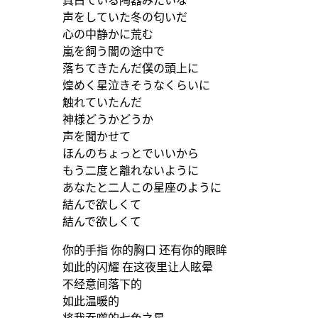
真白でいる陶器みたいな
声をしていた冬の匂いだ
心の中静かに荒む
嵐を飼う闇の途中で
落ちてきたんだ僕の頭上に
煌めく星泣きそうなくらいに
触れていたんだ
神様どうかどうか
声を聞かせて
ほんのちょっとでいいから
もう二度と離れないように
あなたと二人この星座のように
結んで欲しくて
結んで欲しくて
你的手指 你的胸口 还有你的眼眸
如此的闪耀 在这夜里让人眩晕
不经意间落下的
如此温暖的