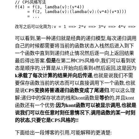
// CPS风格写法
f(4) = f(3, lamdba(v):(v*4))     
     = f(2, lamdba(v):(lamdba(v):(v*4)(v*3)))     
     = ...
改写之后可以化简为:v = 1 ==> 2*v ==> 3*v ==> 4*v ==> 
可以看到,第一种递归就是经典的递归模型,每次递归调用
自己的时候都需要将当前的函数状态入栈然后进入到下
一个函数中直到到递归终止情况然后逐一向上返回结果
最后得出答案.
但是
在第二种CPS风格中,我们可以看到状
态是顺序的,计算是从1开始向后乘到4然后返回,这是因为
k承载了每次计算的结果并向后传递
,也就是说我们不需
要保存函数当前的状态而可以直接调用下一个函数,也就
是说
CPS变换将普通递归函数变成了尾递归
.可以这么理
解:递归中的保存状态的栈和kont函数是
等价
的,并且kont
函数还有一个优势:
因为kont函数可以被显示调用,也就是
说我们可以在任意时刻任意情况下,调用函数的某一时刻
的状态,只要它是CPS风格的!!
下面给出一段博客的引用,可能解释的更清楚: