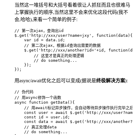
当然这一堆括号和大括号看着很让人抓狂而且也很难马
上掌握执行的顺序,当然这里不会来优化这段代码(我不
会,哈哈),来看一个简单的例子:
// 第一次ajax，查询出id
$
.
get
(
'
http://xxx/user?name=jxy
'
,
 function
(
data
)
{ 
    var
 id
 =
 data
.
id
;  
    // 第二次ajax，根据id查询出需要的数据  
    $
.
get
(
'
http://xxx/another?id=
'
+
id
,
 function
(
da
        // 这里才是真正的处理逻辑    
        // do something...    
    });
});
用async/await优化之后可以变成(据说是
终极解决方案
):
// 伪代码
// 用async修饰一个函数
async
 function
 getData
()
{  
    // 用await标记异步操作，会自动等待异步操作执行完毕之后
    const
 user
 =
 await
 $
.
get
(
'
http://xxx/user?name
    const
 id
 =
 user
.
id
;  
    const
 data
 =
 await
 $
.
get
(
'
http://xxx/another?i
    // 真正处理data  
    // do something...