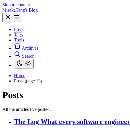
Skip to content
MisakaTang's Blog
Posts
Tags
Tools
Archives
Search
Home
»
Posts (page 13)
Posts
All the articles I've posted.
The Log What every software engineer 