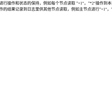
行操作和状态的保持，例如每个节点读取 ”+1“，”*2“操作到
结果记录到日志里供其他节点读取，例如主节点进行”+1“，”*2