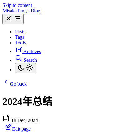
Skip to content
MisakaTang's Blog
Posts
Tags
Tools
Archives
Search
Go back
2024年总结
18 Dec, 2024
|
Edit page